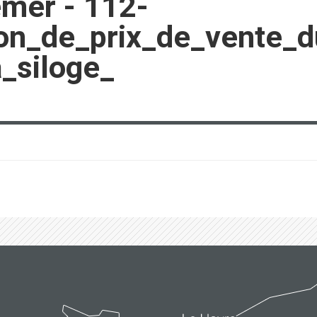
emer - 112-
on_de_prix_de_vente_d
_siloge_