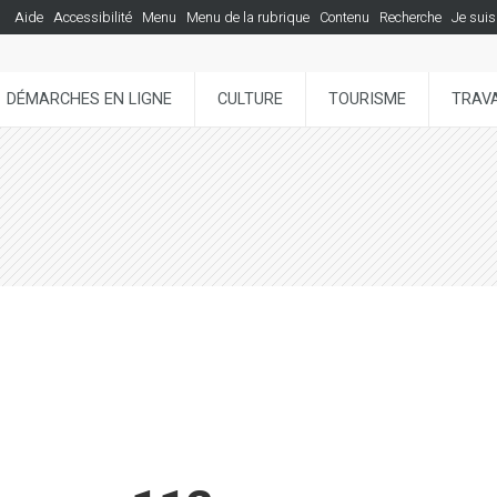
Aide
Accessibilité
Menu
Menu de la rubrique
Contenu
Recherche
Je suis
DÉMARCHES EN LIGNE
CULTURE
TOURISME
TRAVA