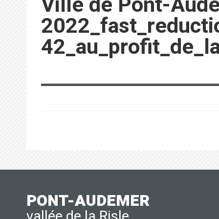
Ville de Pont-Aud
2022_fast_reducti
42_au_profit_de_la
PONT-AUDEMER
vallée de la Risle