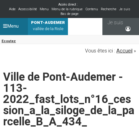
Accès direct :
Aide
Accessibilité
Menu
Menu de la rubrique
Contenu
Recherche
Je suis
Bas de page
Je suis
PONT-AUDEMER
Menu
vallée de la Risle
Ecoutez
Vous êtes ici :
Accueil
»
Ville de Pont-Audemer -
113-
2022_fast_lots_n°16_ces
sion_a_la_siloge_de_la_pa
rcelle_B_A_434_