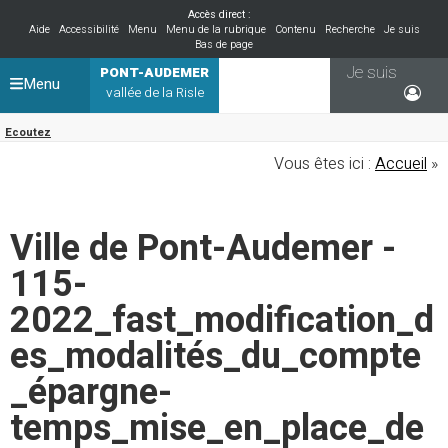
Accès direct :
Aide
Accessibilité
Menu
Menu de la rubrique
Contenu
Recherche
Je suis
Bas de page
Je suis
PONT-AUDEMER
Menu
vallée de la Risle
Ecoutez
Vous êtes ici :
Accueil
»
Ville de Pont-Audemer -
115-
2022_fast_modification_d
es_modalités_du_compte
_épargne-
temps_mise_en_place_de