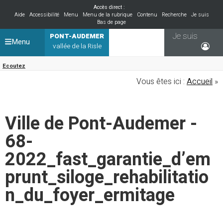
Accès direct :
Aide
Accessibilité
Menu
Menu de la rubrique
Contenu
Recherche
Je suis
Bas de page
Je suis
PONT-AUDEMER
Menu
vallée de la Risle
Ecoutez
Vous êtes ici :
Accueil
»
Ville de Pont-Audemer -
68-
2022_fast_garantie_d’em
prunt_siloge_rehabilitatio
n_du_foyer_ermitage