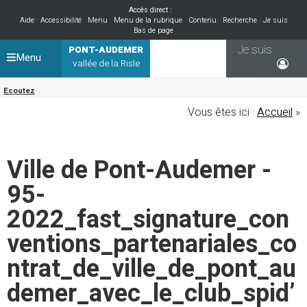
Accès direct :
Aide
Accessibilité
Menu
Menu de la rubrique
Contenu
Recherche
Je suis
Bas de page
Je suis
PONT-AUDEMER
Menu
vallée de la Risle
Ecoutez
Vous êtes ici :
Accueil
»
Ville de Pont-Audemer -
95-
2022_fast_signature_con
ventions_partenariales_co
ntrat_de_ville_de_pont_au
demer_avec_le_club_spid’