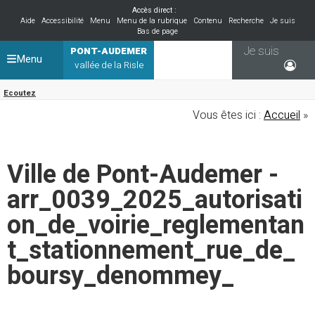
Accès direct :
Aide
Accessibilité
Menu
Menu de la rubrique
Contenu
Recherche
Je suis
Bas de page
Je suis
PONT-AUDEMER
Menu
vallée de la Risle
Ecoutez
Vous êtes ici :
Accueil
»
Ville de Pont-Audemer -
arr_0039_2025_autorisati
on_de_voirie_reglementan
t_stationnement_rue_de_
boursy_denommey_