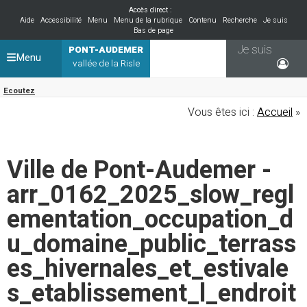
Accès direct :
Aide
Accessibilité
Menu
Menu de la rubrique
Contenu
Recherche
Je suis
Bas de page
Je suis
PONT-AUDEMER
Menu
vallée de la Risle
Ecoutez
Vous êtes ici :
Accueil
»
Ville de Pont-Audemer -
arr_0162_2025_slow_regl
ementation_occupation_d
u_domaine_public_terrass
es_hivernales_et_estivale
s_etablissement_l_endroit