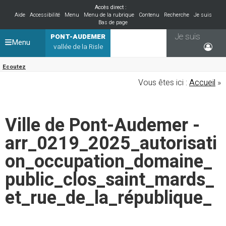
Accès direct :
Aide
Accessibilité
Menu
Menu de la rubrique
Contenu
Recherche
Je suis
Bas de page
Je suis
PONT-AUDEMER
Menu
vallée de la Risle
Ecoutez
Vous êtes ici :
Accueil
»
Ville de Pont-Audemer -
arr_0219_2025_autorisati
on_occupation_domaine_
public_clos_saint_mards_
et_rue_de_la_république_