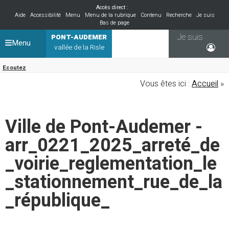
Accès direct :
Aide
Accessibilité
Menu
Menu de la rubrique
Contenu
Recherche
Je suis
Bas de page
Je suis
PONT-AUDEMER
Menu
vallée de la Risle
Ecoutez
Vous êtes ici :
Accueil
»
Ville de Pont-Audemer -
arr_0221_2025_arreté_de
_voirie_reglementation_le
_stationnement_rue_de_la
_république_