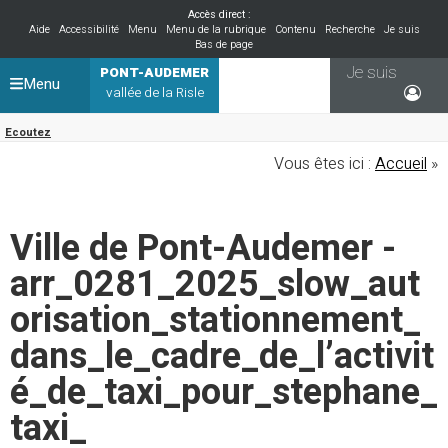
Accès direct :
Aide
Accessibilité
Menu
Menu de la rubrique
Contenu
Recherche
Je suis
Bas de page
Je suis
PONT-AUDEMER
Menu
vallée de la Risle
Ecoutez
Vous êtes ici :
Accueil
»
Ville de Pont-Audemer -
arr_0281_2025_slow_aut
orisation_stationnement_
dans_le_cadre_de_l’activit
é_de_taxi_pour_stephane_
taxi_