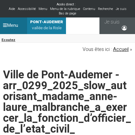
Accès direct :
Aide
Accessibilité
Menu
Menu de la rubrique
Contenu
Recherche
Je suis
Bas de page
Je suis
PONT-AUDEMER
Menu
vallée de la Risle
Ecoutez
Vous êtes ici :
Accueil
»
Ville de Pont-Audemer -
arr_0299_2025_slow_aut
orisant_madame_anne-
laure_malbranche_a_exer
cer_la_fonction_d’officier_
de_l’etat_civil_