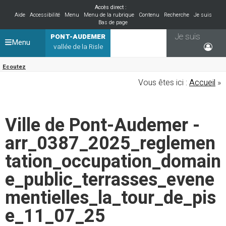
Accès direct :
Aide
Accessibilité
Menu
Menu de la rubrique
Contenu
Recherche
Je suis
Bas de page
Je suis
PONT-AUDEMER
Menu
vallée de la Risle
Ecoutez
Vous êtes ici :
Accueil
»
Ville de Pont-Audemer -
arr_0387_2025_reglemen
tation_occupation_domain
e_public_terrasses_evene
mentielles_la_tour_de_pis
e_11_07_25