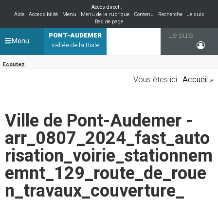
Accès direct :
Aide
Accessibilité
Menu
Menu de la rubrique
Contenu
Recherche
Je suis
Bas de page
Je suis
PONT-AUDEMER
Menu
vallée de la Risle
Ecoutez
Vous êtes ici :
Accueil
»
Ville de Pont-Audemer -
arr_0807_2024_fast_auto
risation_voirie_stationnem
emnt_129_route_de_roue
n_travaux_couverture_