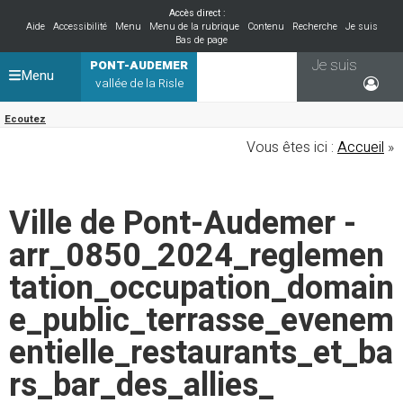
Accès direct :
Aide
Accessibilité
Menu
Menu de la rubrique
Contenu
Recherche
Je suis
Bas de page
Je suis
PONT-AUDEMER
Menu
vallée de la Risle
Ecoutez
Vous êtes ici :
Accueil
»
Ville de Pont-Audemer -
arr_0850_2024_reglemen
tation_occupation_domain
e_public_terrasse_evenem
entielle_restaurants_et_ba
rs_bar_des_allies_