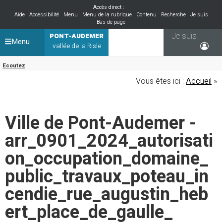
Accès direct :
Aide
Accessibilité
Menu
Menu de la rubrique
Contenu
Recherche
Je suis
Bas de page
Je suis
PONT-AUDEMER
Menu
vallée de la Risle
Ecoutez
Vous êtes ici :
Accueil
»
Ville de Pont-Audemer -
arr_0901_2024_autorisati
on_occupation_domaine_
public_travaux_poteau_in
cendie_rue_augustin_heb
ert_place_de_gaulle_