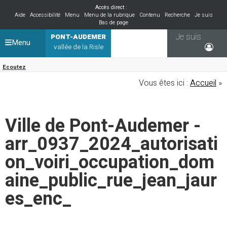
Accès direct :
Aide
Accessibilité
Menu
Menu de la rubrique
Contenu
Recherche
Je suis
Bas de page
Je suis
PONT-AUDEMER
Menu
vallée de la Risle
Ecoutez
Vous êtes ici :
Accueil
»
Ville de Pont-Audemer -
arr_0937_2024_autorisati
on_voiri_occupation_dom
aine_public_rue_jean_jaur
es_enc_