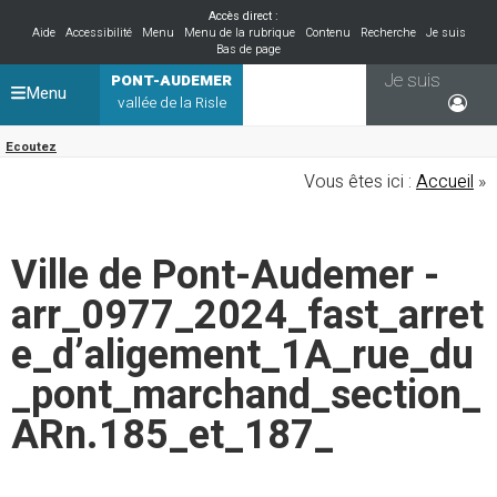
Accès direct :
Aide
Accessibilité
Menu
Menu de la rubrique
Contenu
Recherche
Je suis
Bas de page
Je suis
PONT-AUDEMER
Menu
vallée de la Risle
Ecoutez
Vous êtes ici :
Accueil
»
Ville de Pont-Audemer -
arr_0977_2024_fast_arret
e_d’aligement_1A_rue_du
_pont_marchand_section_
ARn.185_et_187_