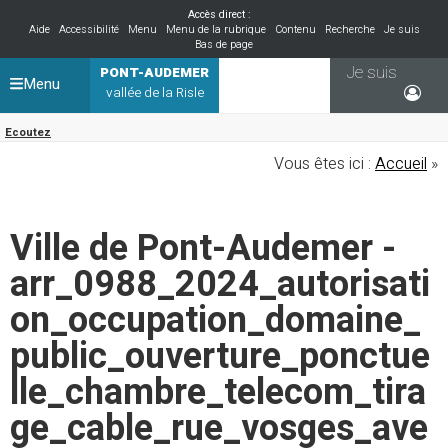
Accès direct :
Aide
Accessibilité
Menu
Menu de la rubrique
Contenu
Recherche
Je suis
Bas de page
Je suis
PONT-AUDEMER
Menu
vallée de la Risle
Ecoutez
Vous êtes ici :
Accueil
»
Ville de Pont-Audemer -
arr_0988_2024_autorisati
on_occupation_domaine_
public_ouverture_ponctue
lle_chambre_telecom_tira
ge_cable_rue_vosges_ave