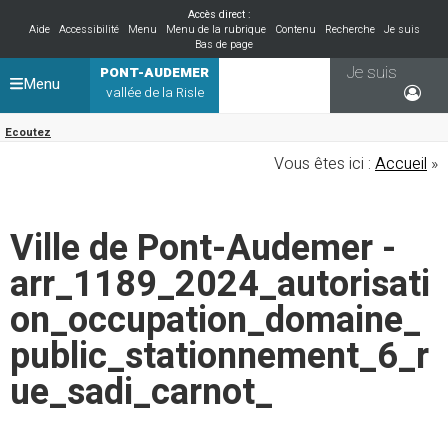
Accès direct :
Aide
Accessibilité
Menu
Menu de la rubrique
Contenu
Recherche
Je suis
Bas de page
Je suis
PONT-AUDEMER
Menu
vallée de la Risle
Ecoutez
Vous êtes ici :
Accueil
»
Ville de Pont-Audemer -
arr_1189_2024_autorisati
on_occupation_domaine_
public_stationnement_6_r
ue_sadi_carnot_