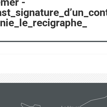
emer -
t_signature_d’un_cont
nie_le_recigraphe_