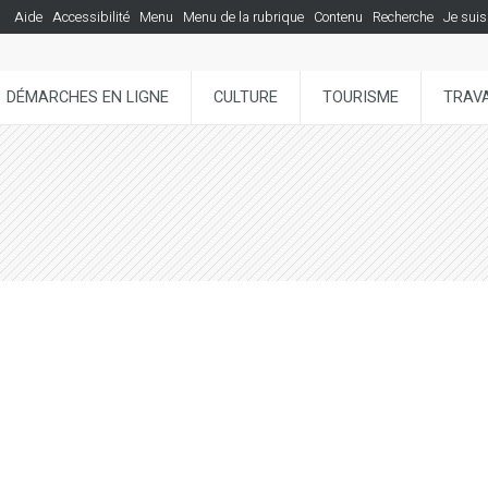
Aide
Accessibilité
Menu
Menu de la rubrique
Contenu
Recherche
Je suis
DÉMARCHES EN LIGNE
CULTURE
TOURISME
TRAVA