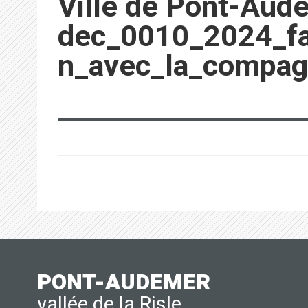
Ville de Pont-Aud
dec_0010_2024_fas
n_avec_la_compag
PONT-AUDEMER
vallée de la Risle