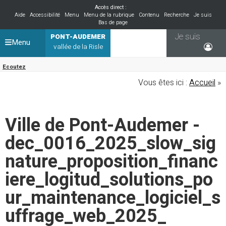
Accès direct :
Aide
Accessibilité
Menu
Menu de la rubrique
Contenu
Recherche
Je suis
Bas de page
Je suis
PONT-AUDEMER
Menu
vallée de la Risle
Ecoutez
Vous êtes ici :
Accueil
»
Ville de Pont-Audemer -
dec_0016_2025_slow_sig
nature_proposition_financ
iere_logitud_solutions_po
ur_maintenance_logiciel_s
uffrage_web_2025_