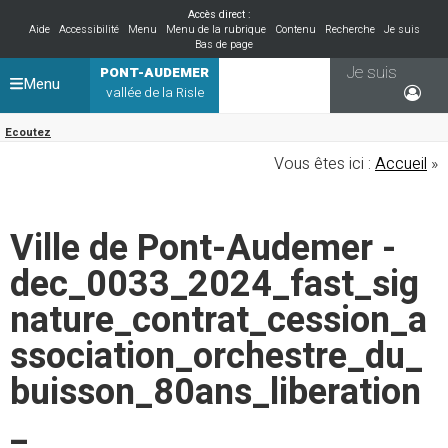
Accès direct :
Aide
Accessibilité
Menu
Menu de la rubrique
Contenu
Recherche
Je suis
Bas de page
Je suis
PONT-AUDEMER
Menu
vallée de la Risle
Ecoutez
Vous êtes ici :
Accueil
»
Ville de Pont-Audemer -
dec_0033_2024_fast_sig
nature_contrat_cession_a
ssociation_orchestre_du_
buisson_80ans_liberation
_