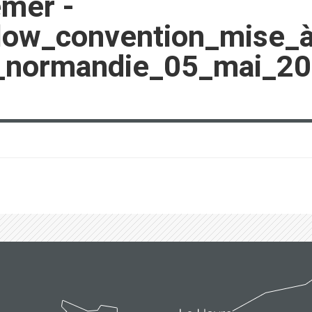
emer -
ow_convention_mise_à_
u_normandie_05_mai_2