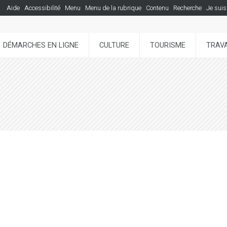
Aide
Accessibilité
Menu
Menu de la rubrique
Contenu
Recherche
Je suis
DÉMARCHES EN LIGNE
CULTURE
TOURISME
TRAVA