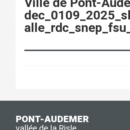
Ville de Pont-Aud
dec_0109_2025_sl
alle_rdc_snep_fs
PONT-AUDEMER
vallée de la Risle