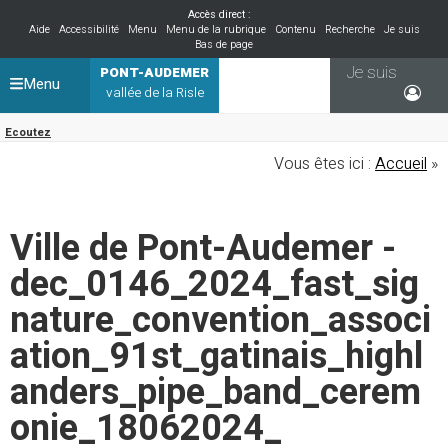
Accès direct :
Aide
Accessibilité
Menu
Menu de la rubrique
Contenu
Recherche
Je suis
Bas de page
Je suis
PONT-AUDEMER
Menu
vallée de la Risle
Ecoutez
Vous êtes ici :
Accueil
»
Ville de Pont-Audemer -
dec_0146_2024_fast_sig
nature_convention_associ
ation_91st_gatinais_highl
anders_pipe_band_cerem
onie_18062024_