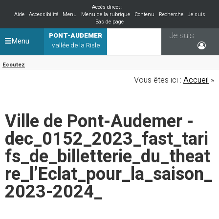
Accès direct :
Aide
Accessibilité
Menu
Menu de la rubrique
Contenu
Recherche
Je suis
Bas de page
Je suis
PONT-AUDEMER
Menu
vallée de la Risle
Ecoutez
Vous êtes ici :
Accueil
»
Ville de Pont-Audemer -
dec_0152_2023_fast_tari
fs_de_billetterie_du_theat
re_l’Eclat_pour_la_saison_
2023-2024_