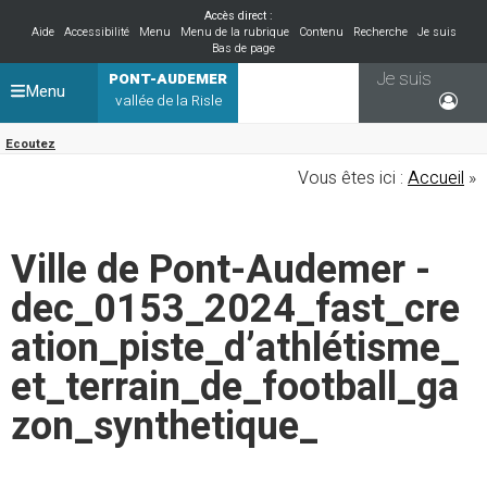
Accès direct :
Aide
Accessibilité
Menu
Menu de la rubrique
Contenu
Recherche
Je suis
Bas de page
Je suis
PONT-AUDEMER
Menu
vallée de la Risle
Ecoutez
Vous êtes ici :
Accueil
»
Ville de Pont-Audemer -
dec_0153_2024_fast_cre
ation_piste_d’athlétisme_
et_terrain_de_football_ga
zon_synthetique_