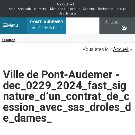
Accès direct :
Aide
Accessibilité
Menu
Menu de la rubrique
Contenu
Recherche
Je suis
Bas de page
Je suis
PONT-AUDEMER
Menu
vallée de la Risle
Ecoutez
Vous êtes ici :
Accueil
»
Ville de Pont-Audemer -
dec_0229_2024_fast_sig
nature_d’un_contrat_de_c
ession_avec_sas_droles_d
e_dames_