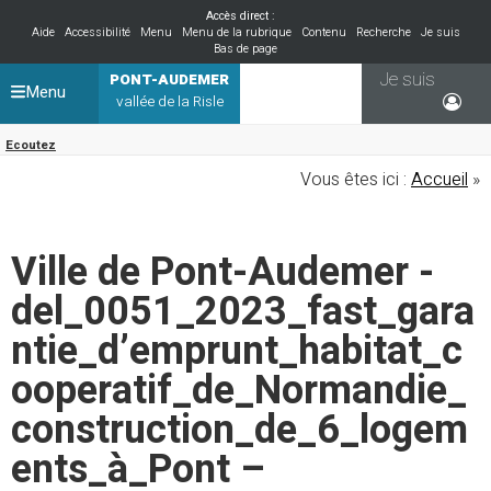
Accès direct :
Aide
Accessibilité
Menu
Menu de la rubrique
Contenu
Recherche
Je suis
Bas de page
Je suis
PONT-AUDEMER
Menu
vallée de la Risle
Ecoutez
Vous êtes ici :
Accueil
»
Ville de Pont-Audemer -
del_0051_2023_fast_gara
ntie_d’emprunt_habitat_c
ooperatif_de_Normandie_
construction_de_6_logem
ents_à_Pont –