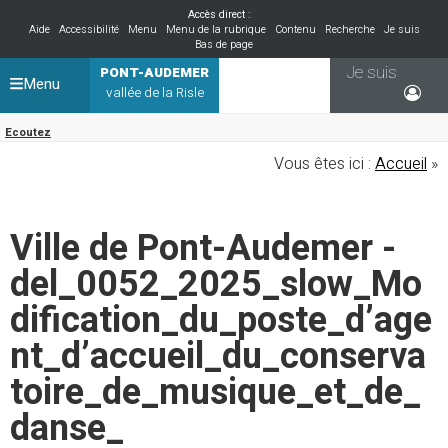
Accès direct :
Aide
Accessibilité
Menu
Menu de la rubrique
Contenu
Recherche
Je suis
Bas de page
Je suis
PONT-AUDEMER
Menu
vallée de la Risle
Ecoutez
Vous êtes ici :
Accueil
»
Ville de Pont-Audemer -
del_0052_2025_slow_Mo
dification_du_poste_d’age
nt_d’accueil_du_conserva
toire_de_musique_et_de_
danse_