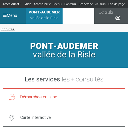
Accès direct :
Aide
Accessibilité
Menu
Contenu
Recherche
Je suis
Bas de page
Je suis
PONT-AUDEMER
Menu
vallée de la Risle
Ecoutez
PONT-AUDEMER
vallée de la Risle
Les services
les + consultés
Démarches
en ligne
Carte
interactive