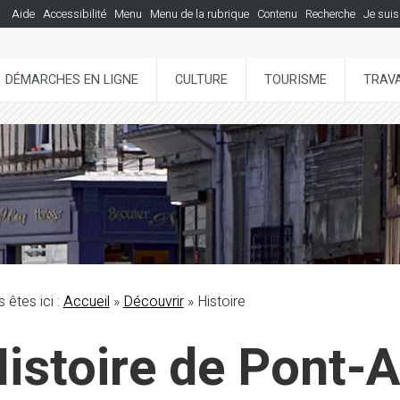
Aide
Accessibilité
Menu
Menu de la rubrique
Contenu
Recherche
Je suis
DÉMARCHES EN LIGNE
CULTURE
TOURISME
TRAVA
 êtes ici :
Accueil
»
Découvrir
»
Histoire
istoire de Pont