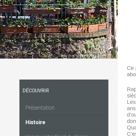
Ce 
abo
Rap
DÉCOUVRIR
siè
Les
Présentation
ans
d’o
don
Histoire
Qua
C’e