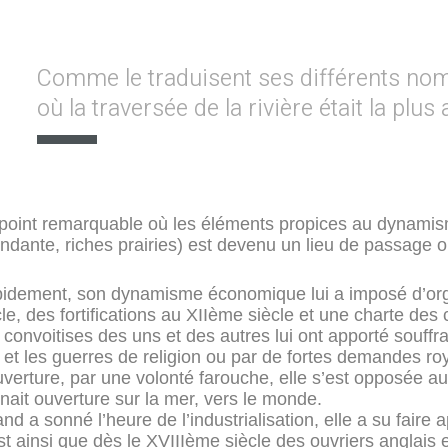
Comme le traduisent ses différents no
où la traversée de la rivière était la plus 
point remarquable où les éléments propices au dynamism
ndante, riches prairies) est devenu un lieu de passage ob
idement, son dynamisme économique lui a imposé d’orga
cle, des fortifications au XIIème siècle et une charte de
 convoitises des uns et des autres lui ont apporté souffr
 et les guerres de religion ou par de fortes demandes roya
uverture, par une volonté farouche, elle s’est opposée au
nait ouverture sur la mer, vers le monde.
nd a sonné l’heure de l’industrialisation, elle a su faire
st ainsi que dès le XVIIIème siècle des ouvriers anglais et