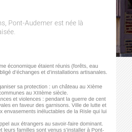
ms, Pont-Audemer est née là
aisée.
e économique étaient réunis (forêts, eau
ligé d’échanges et d’installations artisanales.
niser sa protection : un château au XIème
s communes au XIIIème siècle.
ances et violences : pendant la guerre de cent
les en faveur des garnisons. Ville de lutte et
x envasements inéluctables de la Risle qui lui
 appel aux étrangers au savoir-faire dominant.
 leurs familles sont venus s’installer à Pont-