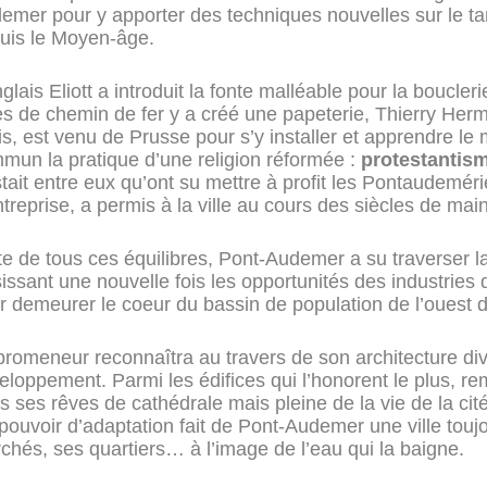
emer pour y apporter des techniques nouvelles sur le tann
uis le Moyen-âge.
glais Eliott a introduit la fonte malléable pour la boucler
es de chemin de fer y a créé une papeterie, Thierry Her
is, est venu de Prusse pour s’y installer et apprendre le 
mun la pratique d’une religion réformée :
protestantis
stait entre eux qu’ont su mettre à profit les Pontaudemér
ntreprise, a permis à la ville au cours des siècles de ma
te de tous ces équilibres, Pont-Audemer a su traverser la c
sissant une nouvelle fois les opportunités des industries
r demeurer le coeur du bassin de population de l’ouest d
promeneur reconnaîtra au travers de son architecture di
eloppement. Parmi les édifices qui l’honorent le plus, re
s ses rêves de cathédrale mais pleine de la vie de la cité
pouvoir d’adaptation fait de Pont-Audemer une ville tou
chés, ses quartiers… à l’image de l’eau qui la baigne.