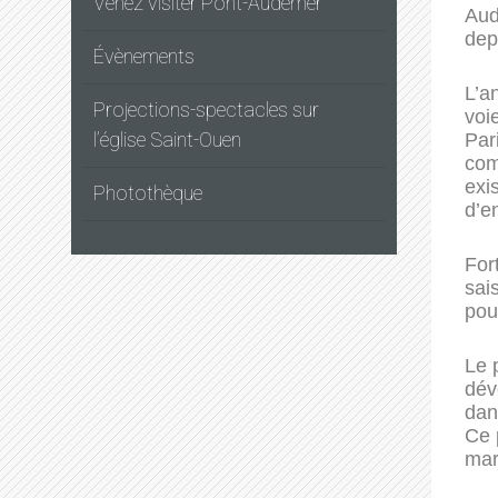
Venez visiter Pont-Audemer
Aud
dep
Évènements
L’an
Projections-spectacles sur
voi
l’église Saint-Ouen
Par
com
exi
Photothèque
d’e
For
sai
pou
Le 
dév
dan
Ce 
mar