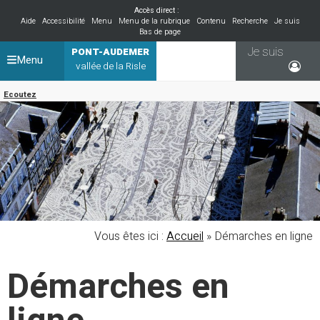
Accès direct :
Aide
Accessibilité
Menu
Menu de la rubrique
Contenu
Recherche
Je suis
Bas de page
Je suis
PONT-AUDEMER
Menu
vallée de la Risle
Ecoutez
Vous êtes ici :
Accueil
» Démarches en ligne
Démarches en