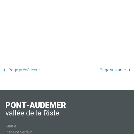
let
Page précédente
Page suivante
PONT-AUDEMER
vallée de la Risle
Mairie
Place de Verdun