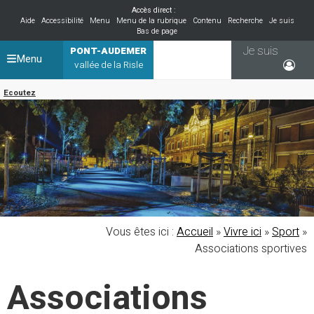
Accès direct :
Aide
Accessibilité
Menu
Menu de la rubrique
Contenu
Recherche
Je suis
Bas de page
Je suis
PONT-AUDEMER
Menu
vallée de la Risle
Ecoutez
Vous êtes ici :
Accueil
»
Vivre ici
»
Sport
»
Associations sportives
Associations