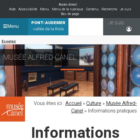
Accès direct :
Aide
Accessibilité
Menu
Menu de la rubrique
Contenu
Recherche
Je suis
Bas de page
Je suis
PONT-AUDEMER
Menu
vallée de la Risle
Ecoutez
MUSÉE ALFRED-CANEL
Vous êtes ici :
Accueil
»
Culture
»
Musée Alfred-
Canel
»
Informations pratiques
Informations