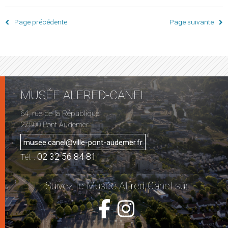
Page précédente
Page suivante
MUSÉE ALFRED-CANEL
64, rue de la République
27500 Pont-Audemer
musee.canel@ville-pont-audemer.fr
02 32 56 84 81
Tél. :
Suivez le Musée Alfred-Canel sur
Voir la page 
Voir la pa