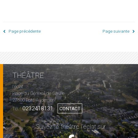
Page précédente
Page suivante
THÉÂTRE
l'éclat
Place du Général de Gaulle
27500 Pont-Audemer
0232418131
Tél. :
CONTACT
Suivez le théâtre l'éclat sur