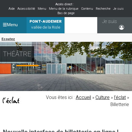
Accès direct :
Aide
Accessibilité
Menu
Menu de la rubrique
Contenu
Recherche
Je suis
Bas de page
Je suis
PONT-AUDEMER
Menu
vallée de la Risle
Ecoutez
THÉÂTRE
Vous êtes ici :
Accueil
»
Culture
»
l’éclat
»
Billetterie