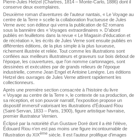
Pierre-Jules Hetzel (Chartres, 1814 – Monte-Carlo, 1886) dont il
conserve deux exemplaires.
Deuxième roman d’aventures de l’auteur nantais, « Le Voyage au
centre de la Terre » scelle la collaboration fructueuse de Jules
Verne avec son éditeur qui verra la publication de 62 romans
sous la bannière des « Voyages extraordinaires ». D’abord
publiés en feuilletons dans la revue « Le Magasin d’éducation et
de récréation », les écrits de Jules Verne sont ensuite publiés en
différentes éditions, de la plus simple à la plus luxueuse,
richement illustrée et reliée. Tout comme les illustrations sont
confiées aux meilleurs illustrateurs et graveurs sur bois debout de
l’époque, les couvertures, que l’on nomme cartonnages, sont
dessinées et exécutées par de grands relieurs de l’époque
industrielle, comme Jean Engel et Antoine Lenègre. Les éditions
Hetzel des ouvrages de Jules Verne attirent rapidement les
collectionneurs.
Après une première section consacrée à l’histoire du livre
« Voyage au centre de la Terre », le contexte de sa production, de
sa réception, et son pouvoir narratif, l’exposition propose un
dispositif immersif valorisant les illustrations d’Édouard Riou
(Saint-Servan, 1833 – Paris, 1900), figure artistique havraise,
premier illustrateur Vernien.
Éclipsé par la notoriété d’un Gustave Doré dont il a été l’élève,
Édouard Riou n’en est pas moins une figure incontournable de
ème