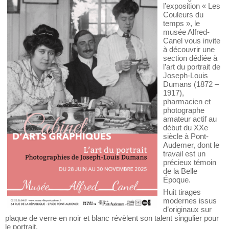
En marge de
l’exposition « Les
Couleurs du
temps », le
musée Alfred-
Canel vous invite
à découvrir une
section dédiée à
l’art du portrait de
Joseph-Louis
Dumans (1872 –
1917),
pharmacien et
photographe
amateur actif au
début du XXe
siècle à Pont-
Audemer, dont le
travail est un
précieux témoin
de la Belle
Époque.
Huit tirages
modernes issus
d’originaux sur
plaque de verre en noir et blanc révèlent son talent singulier pour