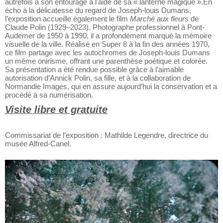
Une projection immersive prolonge cette expérience visuelle,
recréant les séances de projection que le photographe offrait
autrefois à son entourage à l’aide de sa « lanterne magique ».En
écho à la délicatesse du regard de Joseph-louis Dumans,
l’exposition accueille également le film
Marché aux fleurs
de
Claude Polin (1929–2023). Photographe professionnel à Pont-
Audemer de 1950 à 1990, il a profondément marqué la mémoire
visuelle de la ville. Réalisé en Super 8 à la fin des années 1970,
ce film partage avec les autochromes de Joseph-louis Dumans
un même onirisme, offrant une parenthèse poétique et colorée.
Sa présentation a été rendue possible grâce à l’aimable
autorisation d’Annick Polin, sa fille, et à la collaboration de
Normandie Images, qui en assure aujourd’hui la conservation et a
procédé à sa numérisation.
Visite libre et gratuite
Commissariat de l’exposition : Mathilde Legendre, directrice du
musée Alfred-Canel.