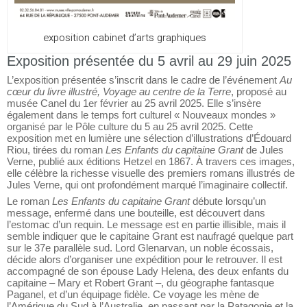
exposition cabinet d’arts graphiques
Exposition présentée du 5 avril au 29 juin 2025
L’exposition présentée s’inscrit dans le cadre de l’événement
Au
cœur du livre illustré, Voyage au centre de la Terre
, proposé au
musée Canel du 1er février au 25 avril 2025. Elle s’insère
également dans le temps fort culturel « Nouveaux mondes »
organisé par le Pôle culture du 5 au 25 avril 2025. Cette
exposition met en lumière une sélection d’illustrations d’Édouard
Riou, tirées du roman
Les Enfants du capitaine Grant
de Jules
Verne, publié aux éditions Hetzel en 1867. À travers ces images,
elle célèbre la richesse visuelle des premiers romans illustrés de
Jules Verne, qui ont profondément marqué l’imaginaire collectif.
Le roman
Les Enfants du capitaine Grant
débute lorsqu’un
message, enfermé dans une bouteille, est découvert dans
l’estomac d’un requin. Le message est en partie illisible, mais il
semble indiquer que le capitaine Grant est naufragé quelque part
sur le 37e parallèle sud. Lord Glenarvan, un noble écossais,
décide alors d’organiser une expédition pour le retrouver. Il est
accompagné de son épouse Lady Helena, des deux enfants du
capitaine – Mary et Robert Grant –, du géographe fantasque
Paganel, et d’un équipage fidèle. Ce voyage les mène de