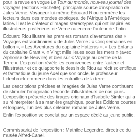
l’illustration du XIX
siècle. Il est l’auteur prolifique d’images
pour la revue en vogue
Le Tour du monde
,
nouveau journal des
voyages
(éditions Hachette), principale source d’inspiration de
Jules Verne. Voyageur lui-même Édouard Riou emmène les
lecteurs dans des mondes exotiques, de l’Afrique à l’Amérique
latine. Il est le créateur d’images stéréotypes qui ont inspiré les
illustrateurs postérieurs de Verne ou encore l’auteur de Tintin.
Édouard Riou illustre les premiers romans d’aventures des «
Voyages extraordinaires » de Jules Verne : «
Cinq semaines en
ballon »
, «
Les Aventures du capitaine Hatteras »
, «
Les Enfants
du capitaine Grant »
, «
Vingt mille lieues sous les mers »
(avec
Alphonse de Neuville) et bien sûr «
Voyage au centre de la
Terre »
. L’exposition révèle les connivences entre l’auteur et
l’illustrateur et ce qu’apporte le dessin de Riou au récit scientifique
et fantastique du jeune Axel que son oncle, le professeur
Lidenbrock emmène
dans les entrailles de la terre.
Les descriptions précises et imagées de Jules Verne continuent
de stimuler l’imagination féconde d’illustrateurs de nos jours.
L’exposition présente des tirages originaux d’Isabelle Simler qui a
su réinterpréter à sa manière graphique, pour les Éditions courtes
et longues,
l’un des plus célèbres romans de Jules Verne.
Enfin l’exposition se conclut par un espace dédié au jeune public.
Commissariat de l’exposition : Mathilde Legendre, directrice du
musée Alfred-Canel.