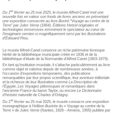
Exposition présentée jusqu’au 25 mai 2025
er
Du 1
février au 25 mai 2025, le musée Alfred-Canel met une
nouvelle fois en valeur son fonds de livres anciens en présentant
une exposition consacrée au livre illustré “Voyage au centre de la
Terre” par Jules Verne (1864). Éditions Hetzel originales et
technologies immersives emmènent le spectateur au cœur de
l’imaginaire vernien si magnifiquement servi par les illustrations
d’Édouard Riou.
Le musée Alfred-Canel conserve un riche patrimoine livresque
hérité de la bibliothèque municipale créée en 1836 et de la
bibliothèque d’étude de la Normandie d’Alfred Canel (1803-1879).
En tant qu’institution muséale, il s’attache particulièrement au livre
comme objet et valorise depuis de nombreuses années, à
l’occasion d’expositions temporaires, des publications
remarquables par leur propos scientifique, leur aventure éditoriale
et la richesse de leur illustration comme
La Description de
l’Égypte
,
Les Voyages pittoresques et romantiques dans
l’ancienne France
du baron Taylor, ou encore
Le Dictionnaire
d’histoire naturelle
de Charles d’Orbigny.
er
Du 1
février au 25 mai 2025, le musée consacre une exposition
monographique à l’édition illustrée du « Voyage au centre de la
Terre » de Jules Verne (Nantes, 1828 – Amiens, 1905) publiée par