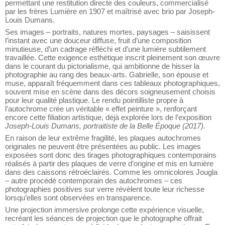
Joseph-louis Dumans. Elle invite à une immersion dans l’univers
des autochromes Lumière, premier procédé photographique
permettant une restitution directe des couleurs, commercialisé
par les frères Lumière en 1907 et maîtrisé avec brio par Joseph-
Louis Dumans.
Ses images – portraits, natures mortes, paysages – saisissent
l’instant avec une douceur diffuse, fruit d’une composition
minutieuse, d’un cadrage réfléchi et d’une lumière subtilement
travaillée. Cette exigence esthétique inscrit pleinement son œuvre
dans le courant du pictorialisme, qui ambitionne de hisser la
photographie au rang des beaux-arts. Gabrielle, son épouse et
muse, apparaît fréquemment dans ces tableaux photographiques,
souvent mise en scène dans des décors soigneusement choisis
pour leur qualité plastique. Le rendu pointilliste propre à
l’autochrome crée un véritable « effet peinture », renforçant
encore cette filiation artistique, déjà explorée lors de l’exposition
Joseph-Louis Dumans, portraitiste de la Belle Époque
(2017)
.
En raison de leur extrême fragilité, les plaques autochromes
originales ne peuvent être présentées au public. Les images
exposées sont donc des tirages photographiques contemporains
réalisés à partir des plaques de verre d’origine et mis en lumière
dans des caissons rétroéclairés. Comme les omnicolores Jougla
– autre procédé contemporain des autochromes – ces
photographies positives sur verre révèlent toute leur richesse
lorsqu’elles sont observées en transparence.