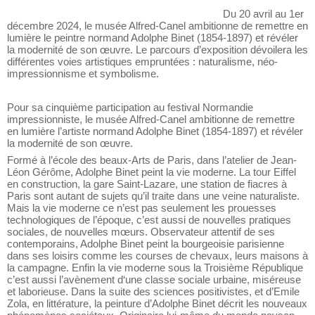
Du 20 avril au 1er
décembre 2024, le musée Alfred-Canel ambitionne de remettre en
lumière le peintre normand Adolphe Binet (1854-1897) et révéler
la modernité de son œuvre. Le parcours d’exposition dévoilera les
différentes voies artistiques empruntées : naturalisme, néo-
impressionnisme et symbolisme.
Pour sa cinquième participation au festival Normandie
impressionniste, le musée Alfred-Canel ambitionne de remettre
en lumière l’artiste normand Adolphe Binet (1854-1897) et révéler
la modernité de son œuvre.
Formé à l’école des beaux-Arts de Paris, dans l’atelier de Jean-
Léon Gérôme, Adolphe Binet peint la vie moderne. La tour Eiffel
en construction, la gare Saint-Lazare, une station de fiacres à
Paris sont autant de sujets qu’il traite dans une veine naturaliste.
Mais la vie moderne ce n’est pas seulement les prouesses
technologiques de l’époque, c’est aussi de nouvelles pratiques
sociales, de nouvelles mœurs. Observateur attentif de ses
contemporains, Adolphe Binet peint la bourgeoisie parisienne
dans ses loisirs comme les courses de chevaux, leurs maisons à
la campagne. Enfin la vie moderne sous la Troisième République
c’est aussi l’avènement d‘une classe sociale urbaine, miséreuse
et laborieuse. Dans la suite des sciences positivistes, et d’Emile
Zola, en littérature, la peinture d’Adolphe Binet décrit les nouveaux