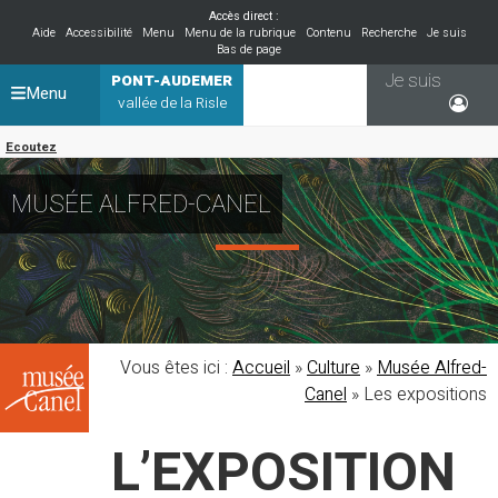
Accès direct :
Aide
Accessibilité
Menu
Menu de la rubrique
Contenu
Recherche
Je suis
Bas de page
Je suis
PONT-AUDEMER
Menu
vallée de la Risle
Ecoutez
MUSÉE ALFRED-CANEL
Vous êtes ici :
Accueil
»
Culture
»
Musée Alfred-
Canel
»
Les expositions
L’EXPOSITION