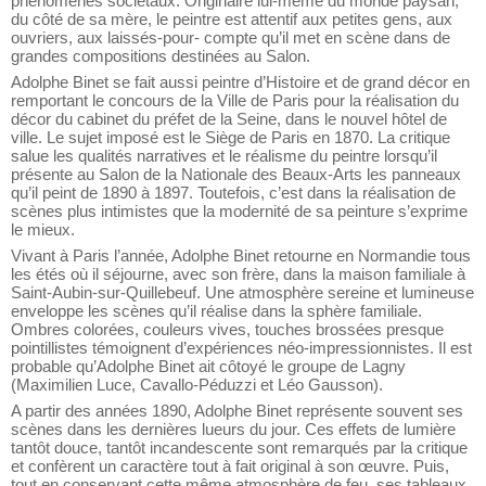
phénomènes sociétaux. Originaire lui-même du monde paysan,
du côté de sa mère, le peintre est attentif aux petites gens, aux
ouvriers, aux laissés-pour- compte qu’il met en scène dans de
grandes compositions destinées au Salon.
Adolphe Binet se fait aussi peintre d’Histoire et de grand décor en
remportant le concours de la Ville de Paris pour la réalisation du
décor du cabinet du préfet de la Seine, dans le nouvel hôtel de
ville. Le sujet imposé est le Siège de Paris en 1870. La critique
salue les qualités narratives et le réalisme du peintre lorsqu’il
présente au Salon de la Nationale des Beaux-Arts les panneaux
qu’il peint de 1890 à 1897. Toutefois, c’est dans la réalisation de
scènes plus intimistes que la modernité de sa peinture s’exprime
le mieux.
Vivant à Paris l’année, Adolphe Binet retourne en Normandie tous
les étés où il séjourne, avec son frère, dans la maison familiale à
Saint-Aubin-sur-Quillebeuf. Une atmosphère sereine et lumineuse
enveloppe les scènes qu’il réalise dans la sphère familiale.
Ombres colorées, couleurs vives, touches brossées presque
pointillistes témoignent d’expériences néo-impressionnistes. Il est
probable qu’Adolphe Binet ait côtoyé le groupe de Lagny
(Maximilien Luce, Cavallo-Péduzzi et Léo Gausson).
A partir des années 1890, Adolphe Binet représente souvent ses
scènes dans les dernières lueurs du jour. Ces effets de lumière
tantôt douce, tantôt incandescente sont remarqués par la critique
et confèrent un caractère tout à fait original à son œuvre. Puis,