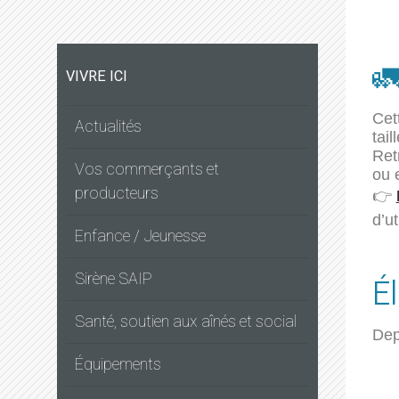

VIVRE ICI
Cet
Actualités
tai
Ret
Vos commerçants et
ou 
producteurs
👉
d’ut
Enfance / Jeunesse
Sirène SAIP
É
Santé, soutien aux aînés et social
Depu
Équipements