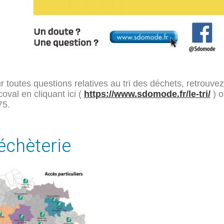
r toutes questions relatives au tri des déchets, retrouvez 
coval en cliquant ici (
https://www.sdomode.fr/le-tri/
) o
75.
échèterie