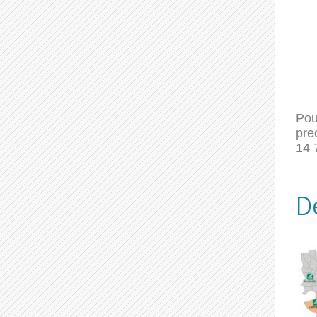
Pou
pre
14 
D