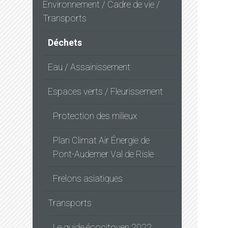
Environnement / Cadre de vie /
Transports
Déchets
Eau / Assainissement
Espaces verts / Fleurissement
Protection des milieux
Plan Climat Air Énergie de
Pont-Audemer Val de Risle
Frelons asiatiques
Transports
Le guide écocitoyen 2022