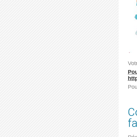
Vot
Pou
htt
Pou
C
fa