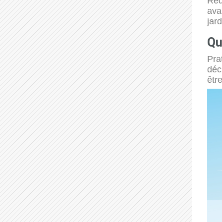
Réd
ava
jar
Qu
Pra
déc
être