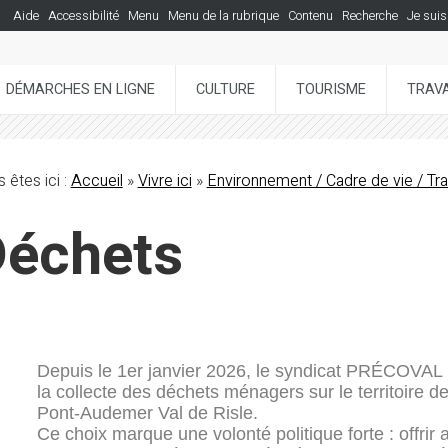
Aide
Accessibilité
Menu
Menu de la rubrique
Contenu
Recherche
Je suis
DÉMARCHES EN LIGNE
CULTURE
TOURISME
TRAVA
 êtes ici :
Accueil
»
Vivre ici
»
Environnement / Cadre de vie / Tr
Déchets
Depuis le 1er janvier 2026, le syndicat PRÉCOV
la collecte des déchets ménagers sur le territoir
Pont-Audemer Val de Risle.
Ce choix marque une volonté politique forte : offrir