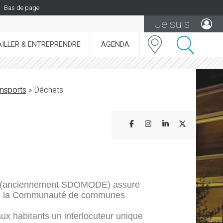
Bas de page
Je suis
ILLER & ENTREPRENDRE
AGENDA
ansports
»
Déchets
Partager sur Facebook
Partager sur Insta
Partager sur L
Partager s
AL (anciennement SDOMODE) assure
e de la Communauté de communes
 aux habitants un interlocuteur unique