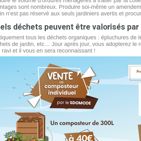
uire le volume d’ordures ménagères à traiter par la collec
ntages sont nombreux. Produire soi-même un amendement 
din n’est pas réservé aux seuls jardiniers avertis et procu
els déchets peuvent être valorisés pa
tiquement tous les déchets organiques : épluchures de l
hets de jardin, etc… Jour après jour, vous adopterez le r
 ravi et il vous en sera reconnaissant !