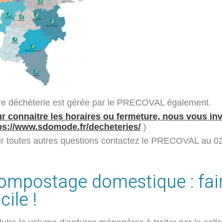
re déchèterie est gérée par le PRECOVAL également.
r connaitre les horaires ou fermeture, nous vous invi
ps://www.sdomode.fr/decheteries/
)
r toutes autres questions contactez le PRECOVAL au 0
ompostage domestique : fair
cile !