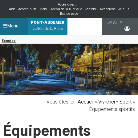
Accès direct :
Aide
Accessibilité
Menu
Menu de la rubrique
Contenu
Recherche
Je suis
Bas de page
Je suis
PONT-AUDEMER
Menu
vallée de la Risle
Ecoutez
Vous êtes ici :
Accueil
»
Vivre ici
»
Sport
»
Équipements sportifs
Équipements