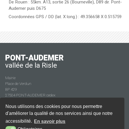
De Rouen : 55km. A13, sortie 26 (Bourneville), D89 dir. Pont-
Audemer puis D675
Coordonnées GPS / DD (lat. X long.) : 49.356658 X 0.515759
PONT-AUDEMER
vallée de la Risle
Mairie
Place de Verdun
BP 429
27504 PONT-AUDEMER cedex
Tél. : 02 32 41 08 15
Nous utilisons des cookies pour nous permettre
Fax : 02 32 41 24 74
d'améliorer la qualité de nos services ainsi que notre
accessibilité.
En savoir plus
CONTACT
HORAIRES