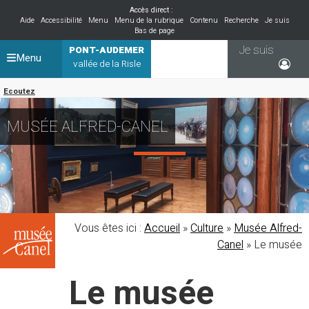
Accès direct :
Aide
Accessibilité
Menu
Menu de la rubrique
Contenu
Recherche
Je suis
Bas de page
Je suis
PONT-AUDEMER
Menu
vallée de la Risle
Ecoutez
MUSÉE ALFRED-CANEL
Vous êtes ici :
Accueil
»
Culture
»
Musée Alfred-
Canel
»
Le musée
Le musée