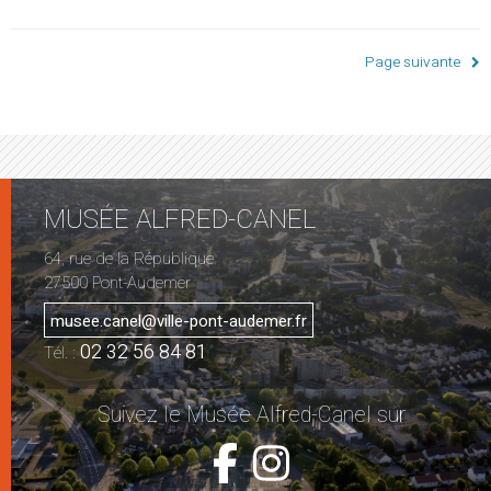
Page suivante
MUSÉE ALFRED-CANEL
64, rue de la République
27500 Pont-Audemer
musee.canel@ville-pont-audemer.fr
02 32 56 84 81
Tél. :
Suivez le Musée Alfred-Canel sur
Voir la page 
Voir la pa