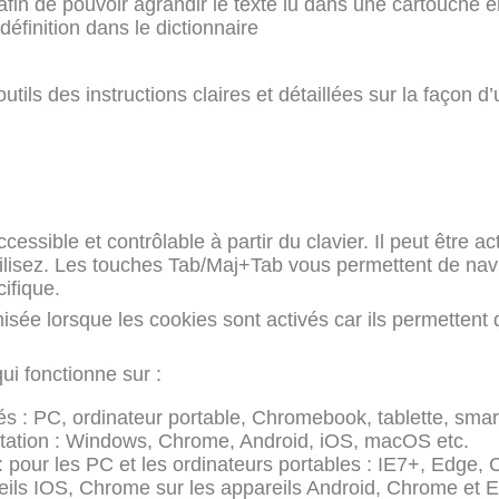
ée afin de pouvoir agrandir le texte lu dans une cartouche
éfinition dans le dictionnaire
outils des instructions claires et détaillées sur la façon 
ssible et contrôlable à partir du clavier. Il peut être ac
lisez. Les touches Tab/Maj+Tab vous permettent de navig
ifique.
imisée lorsque les cookies sont activés car ils permette
i fonctionne sur :
és : PC, ordinateur portable, Chromebook, tablette, smar
itation : Windows, Chrome, Android, iOS, macOS etc.
pour les PC et les ordinateurs portables : IE7+, Edge, C
reils IOS, Chrome sur les appareils Android, Chrome et