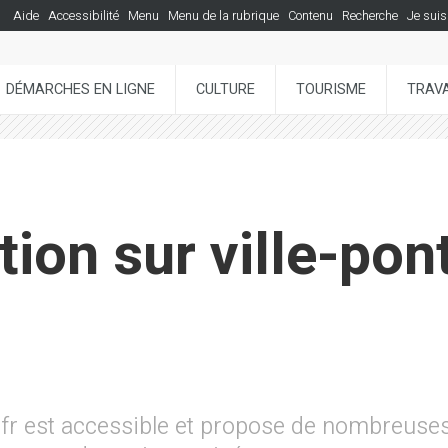
Aide
Accessibilité
Menu
Menu de la rubrique
Contenu
Recherche
Je suis
DÉMARCHES EN LIGNE
CULTURE
TOURISME
TRAVA
tion sur ville-pon
.fr est accessible et propose de nombreuses