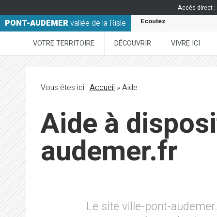
Accès direct :
Ecoutez
PONT-AUDEMER
vallée de la Risle
VOTRE TERRITOIRE
DÉCOUVRIR
VIVRE ICI
Vous êtes ici :
Accueil
» Aide
Aide à disposi
audemer.fr
Le site ville-pont-audemer