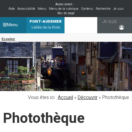
Accès direct :
Aide
Accessibilité
Menu
Menu de la rubrique
Contenu
Recherche
Je suis
Bas de page
Je suis
PONT-AUDEMER
Menu
vallée de la Risle
Ecoutez
Vous êtes ici :
Accueil
»
Découvrir
»
Photothèque
Photothèque