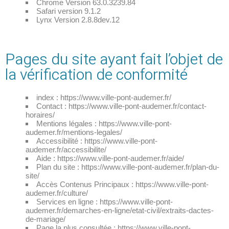
Chrome Version 63.0.3239.84
Safari version 9.1.2
Lynx Version 2.8.8dev.12
Pages du site ayant fait l’objet de
la vérification de conformité
index : https://www.ville-pont-audemer.fr/
Contact : https://www.ville-pont-audemer.fr/contact-
horaires/
Mentions légales : https://www.ville-pont-
audemer.fr/mentions-legales/
Accessibilité : https://www.ville-pont-
audemer.fr/accessibilite/
Aide : https://www.ville-pont-audemer.fr/aide/
Plan du site : https://www.ville-pont-audemer.fr/plan-du-
site/
Accès Contenus Principaux : https://www.ville-pont-
audemer.fr/culture/
Services en ligne : https://www.ville-pont-
audemer.fr/demarches-en-ligne/etat-civil/extraits-dactes-
de-mariage/
Page la plus consultée : https://www.ville-pont-