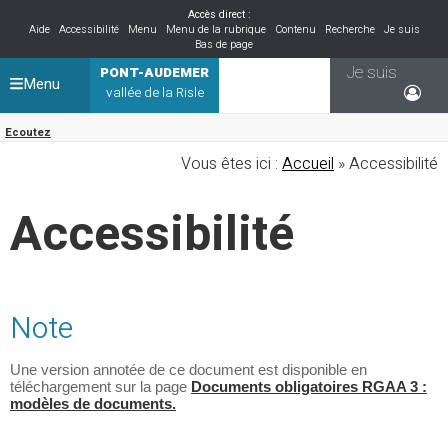
Accès direct :
Aide
Accessibilité
Menu
Menu de la rubrique
Contenu
Recherche
Je suis
Bas de page
Je suis
PONT-AUDEMER
Menu
vallée de la Risle
Ecoutez
Vous êtes ici :
Accueil
» Accessibilité
Accessibilité
Note
Une version annotée de ce document est disponible en
téléchargement sur la page
Documents obligatoires RGAA 3 :
modèles de documents.