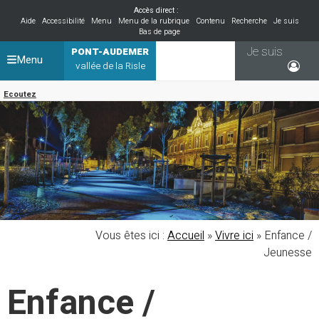
Accès direct :
Aide
Accessibilité
Menu
Menu de la rubrique
Contenu
Recherche
Je suis
Bas de page
Je suis
PONT-AUDEMER
Menu
vallée de la Risle
Ecoutez
Vous êtes ici :
Accueil
»
Vivre ici
»
Enfance /
Jeunesse
Enfance /