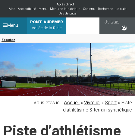
Accès direct :
Aide
Accessibilité
Menu
Menu de la rubrique
Contenu
Recherche
Je suis
Bas de page
Je suis
PONT-AUDEMER
Menu
vallée de la Risle
Ecoutez
Vous êtes ici :
Accueil
»
Vivre ici
»
Sport
»
Piste
d’athlétisme & terrain synthétique
Piste d’athlétisme