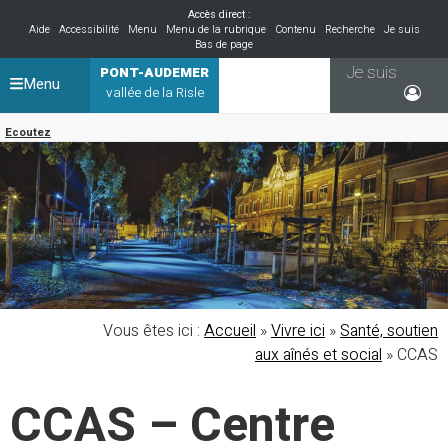
Accès direct :
Aide
Accessibilité
Menu
Menu de la rubrique
Contenu
Recherche
Je suis
Bas de page
Je suis
PONT-AUDEMER
Menu
vallée de la Risle
Ecoutez
Vous êtes ici :
Accueil
»
Vivre ici
»
Santé, soutien
aux aînés et social
»
CCAS
CCAS – Centre