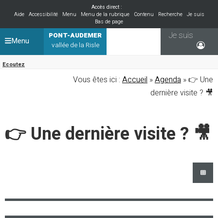
Accès direct :
Aide
Accessibilité
Menu
Menu de la rubrique
Contenu
Recherche
Je suis
Bas de page
Je suis
PONT-AUDEMER
Menu
vallée de la Risle
Ecoutez
Vous êtes ici :
Accueil
»
Agenda
» 👉 Une
dernière visite ? 🎥
👉 Une dernière visite ? 🎥