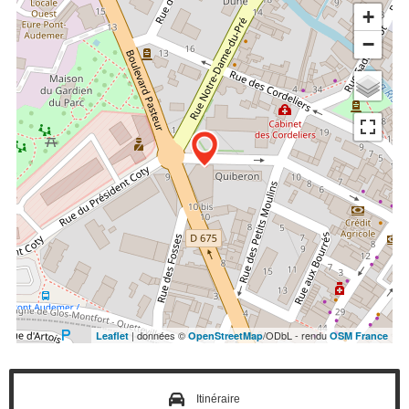
+
−
| données ©
/ODbL - rendu
Leaflet
OpenStreetMap
OSM France
Itinéraire