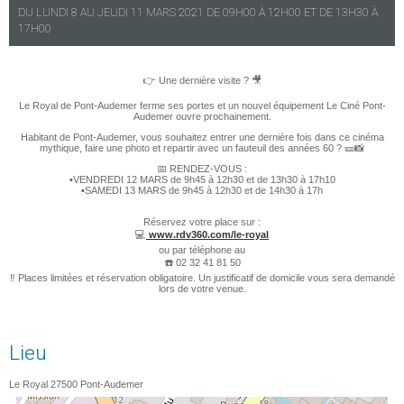
DU
LUNDI
8 AU
JEUDI
11 MARS 2021 DE
09H00
À
12H00
ET DE
13H30
À
17H00
👉
Une dernière visite ?
🎥
Le Royal de Pont-Audemer ferme ses portes et un nouvel équipement
Le Ciné Pont-
Audemer
ouvre prochainement.
Habitant de Pont-Audemer, vous souhaitez entrer une dernière fois dans ce cinéma
mythique, faire une photo et repartir avec un fauteuil des années 60 ?
🎫
📸
📅
RENDEZ-VOUS :
▪️
VENDREDI 12 MARS de 9h45 à 12h30 et de 13h30 à 17h10
▪️
SAMEDI 13 MARS de 9h45 à 12h30 et de 14h30 à 17h
Réservez votre place sur :
💻
www.rdv360.com/le-royal
ou par téléphone au
☎️
02 32 41 81 50
‼️
Places limitées et réservation obligatoire. Un justificatif de domicile vous sera demandé
lors de votre venue.
Lieu
Le Royal
27500
Pont-Audemer