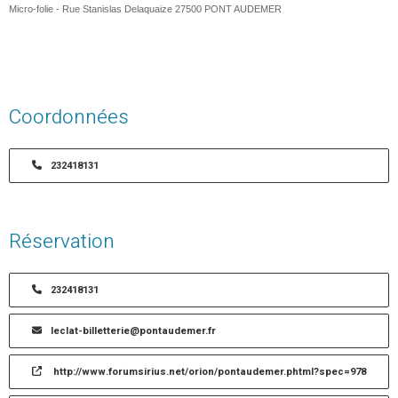
Micro-folie - Rue Stanislas Delaquaize
27500
PONT AUDEMER
Coordonnées
232418131
Réservation
232418131
leclat-billetterie@pontaudemer.fr
http://www.forumsirius.net/orion/pontaudemer.phtml?spec=978