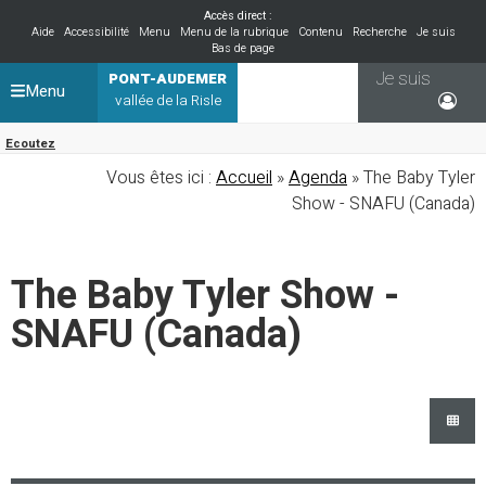
Accès direct :
Aide
Accessibilité
Menu
Menu de la rubrique
Contenu
Recherche
Je suis
Bas de page
Je suis
PONT-AUDEMER
Menu
vallée de la Risle
Ecoutez
Vous êtes ici :
Accueil
»
Agenda
» The Baby Tyler
Show - SNAFU (Canada)
The Baby Tyler Show -
SNAFU (Canada)