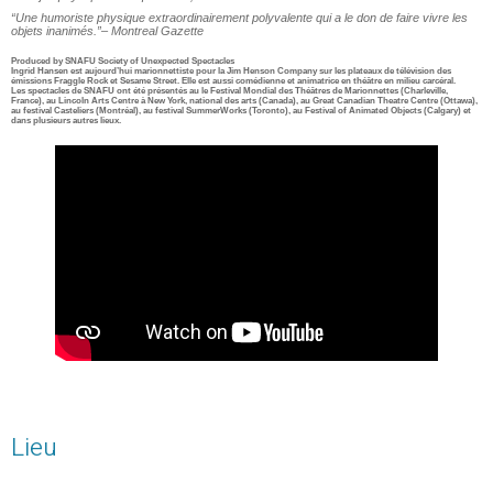
“Une humoriste physique extraordinairement polyvalente qui a le don de faire vivre les
objets inanimés.”– Montreal Gazette
Produced by SNAFU Society of Unexpected Spectacles
Ingrid Hansen est aujourd’hui marionnettiste pour la Jim Henson Company sur les plateaux de télévision des
émissions Fraggle Rock et Sesame Street. Elle est aussi comédienne et animatrice en théâtre en milieu carcéral.
Les spectacles de SNAFU ont été présentés au le Festival Mondial des Théâtres de Marionnettes (Charleville,
France), au Lincoln Arts Centre à New York, national des arts (Canada), au Great Canadian Theatre Centre (Ottawa),
au festival Casteliers (Montréal), au festival SummerWorks (Toronto), au Festival of Animated Objects (Calgary) et
dans plusieurs autres lieux.
Lieu