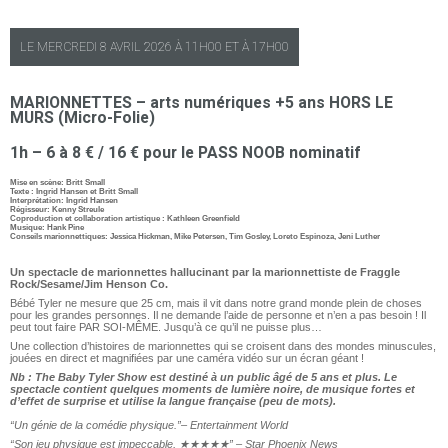
LE
MERCREDI
8 AVRIL 2026 À
11H00
ET À
17H00
MARIONNETTES – arts numériques +5 ans HORS LE
MURS (Micro-Folie)
1h – 6 à 8 € / 16 € pour le PASS NOOB nominatif
Mise en scène: Britt Small
Texte : Ingrid Hansen et Britt Small
Interprétation: Ingrid Hansen
Régisseur: Kenny Streule
Coproduction et collaboration artistique : Kathleen Greenfield
Musique: Hank Pine
Conseils marionnettiques: Jessica Hickman, Mike Petersen, Tim Gosley, Loreto Espinoza, Jeni Luther
Un spectacle de marionnettes hallucinant par la marionnettiste de Fraggle
Rock/Sesame/Jim Henson Co.
Bébé Tyler ne mesure que 25 cm, mais il vit dans notre grand monde plein de choses
pour les grandes personnes. Il ne demande l’aide de personne et n’en a pas besoin ! Il
peut tout faire PAR SOI-MÊME. Jusqu’à ce qu’il ne puisse plus…
Une collection d’histoires de marionnettes qui se croisent dans des mondes minuscules,
jouées en direct et magnifiées par une caméra vidéo sur un écran géant !
Nb : The Baby Tyler Show est destiné à un public âgé de 5 ans et plus. Le
spectacle contient quelques moments de lumière noire, de musique fortes et
d’effet de surprise et utilise la langue française (peu de mots).
“Un génie de la comédie physique.”– Entertainment World
“Son jeu physique est impeccable,
★★★★★” – Star Phoenix News