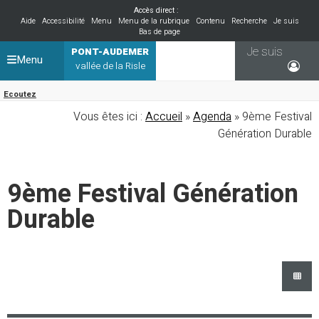
Accès direct :
Aide
Accessibilité
Menu
Menu de la rubrique
Contenu
Recherche
Je suis
Bas de page
Je suis
PONT-AUDEMER
Menu
vallée de la Risle
Ecoutez
Vous êtes ici :
Accueil
»
Agenda
» 9ème Festival
Génération Durable
9ème Festival Génération
Durable