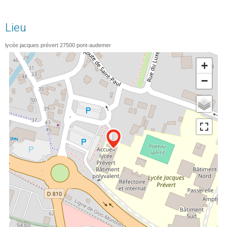
Lieu
lycée jacques prévert
27500
pont-audemer
+
−