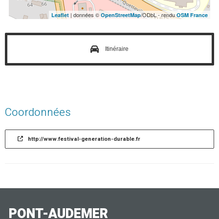
| données ©
/ODbL - rendu
Leaflet
OpenStreetMap
OSM France
Itinéraire
Coordonnées
http://www.festival-generation-durable.fr
PONT-AUDEMER