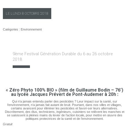
LE
LUNDI
8 OCTOBRE 2018
Catégories :
Environnement
9ème Festival Génération Durable du 6 au 26 octobre
2018
« Zéro Phyto 100% BIO » (film de Guillaume Bodin – 76′)
au lycée Jacques Prévert de Pont-Audemer à 20h :
Qui n’a jamais entendu parler des pesticides ? Leur impact sur la santé, sur
l’environnement, n’a jamais fait autant de bruit. Pourtant, dans nos villes et villages,
certains avancent pour éliminer les pesticides et favori-ser leurs alternatives.
Discrètement, des élus, techniciens, ingénieurs, cuisiniers se relèvent les manches et
se saisissent à pleines mains du levier de l’action locale, pour mettre en œuvre des
politiques protectrices de la santé et de l’environnement.
Gratuit