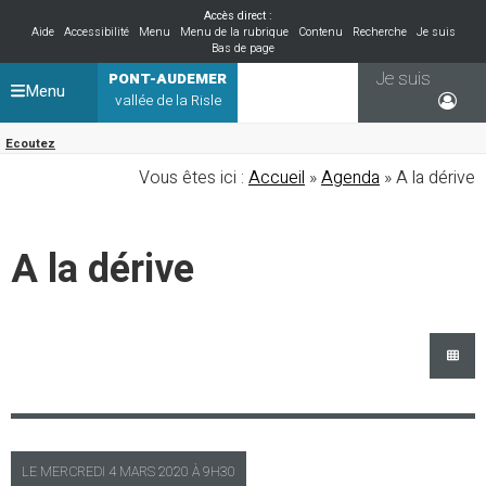
Accès direct :
Aide
Accessibilité
Menu
Menu de la rubrique
Contenu
Recherche
Je suis
Bas de page
Je suis
PONT-AUDEMER
Menu
vallée de la Risle
Ecoutez
Vous êtes ici :
Accueil
»
Agenda
» A la dérive
A la dérive
LE
MERCREDI
4 MARS 2020 À
9H30