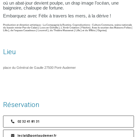
où un abat-jour devient poulpe, un drap image l’océan, une
baignoire, chaloupe de fortune.
Embarquez avec Félix à travers les mers, à la dérive !
Production et direction artistique : La Compagnie la Rustine. Coproductions : Culture Commune, scène nationale
du bassin minier Pas-de-Calais ( Loos en Gohelle ), L’Arrêt Création ( Fléchin). Avec le soutien des Maisons Folies (
Lille ), de l’espace Casadesus ( Louvroil ), du Théâtre Massenet ( Lille ) et du 9/9bis ( Oignies)
Lieu
place du Général de Gaulle 27500 Pont-Audemer
Réservation
02 32 41 81 31
leclat@pontaudemer.fr