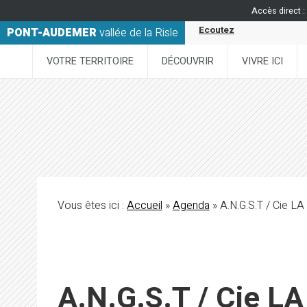
Accès direct :
Ecoutez
PONT-AUDEMER
vallée de la Risle
VOTRE TERRITOIRE
DÉCOUVRIR
VIVRE ICI
Vous êtes ici :
Accueil
»
Agenda
» A.N.G.S.T / Cie 
A.N.G.S.T / Cie 