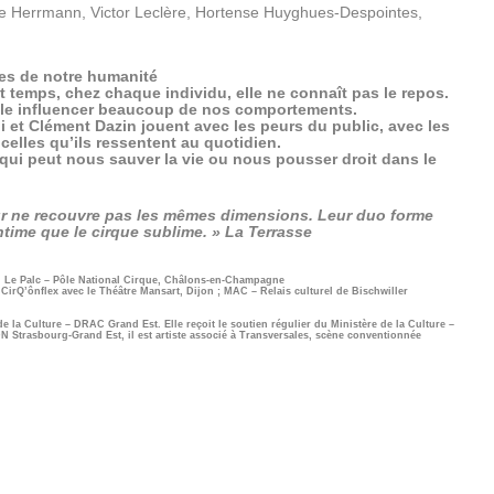
nne Herrmann, Victor Leclère, Hortense Huyghues-Despointes,
mes de notre humanité
ut temps, chez chaque individu, elle ne connaît pas le repos.
le influencer beaucoup de nos comportements.
et Clément Dazin jouent avec les peurs du public, avec les
i celles qu’ils ressentent au quotidien.
qui peut nous sauver la vie ou nous pousser droit dans le
e peur ne recouvre pas les mêmes dimensions. Leur duo forme
ntime que le cirque sublime. » La Terrasse
 Le Palc – Pôle National Cirque, Châlons-en-Champagne
irQ’ônflex avec le Théâtre Mansart, Dijon ; MAC – Relais culturel de Bischwiller
e la Culture – DRAC Grand Est. Elle reçoit le soutien régulier du Ministère de la Culture –
 Strasbourg-Grand Est, il est artiste associé à Transversales, scène conventionnée