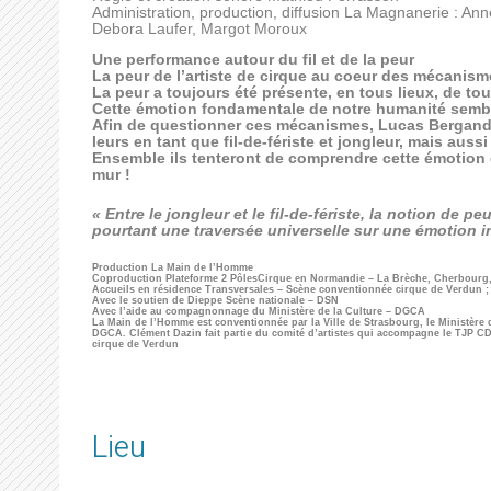
Administration, production, diffusion La Magnanerie : A
Debora Laufer, Margot Moroux
Une performance autour du fil et de la peur
La peur de l’artiste de cirque au coeur des mécanis
La peur a toujours été présente, en tous lieux, de to
Cette émotion fondamentale de notre humanité semb
Afin de questionner ces mécanismes, Lucas Bergandi 
leurs en tant que fil-de-fériste et jongleur, mais auss
Ensemble ils tenteront de comprendre cette émotion 
mur !
« Entre le jongleur et le fil-de-fériste, la notion d
pourtant une traversée universelle sur une émotion i
Production La Main de l’Homme
Coproduction Plateforme 2 PôlesCirque en Normandie – La Brèche, Cherbourg,
Accueils en résidence Transversales – Scène conventionnée cirque de Verdun ; C
Avec le soutien de Dieppe Scène nationale – DSN
Avec l’aide au compagnonnage du Ministère de la Culture – DGCA
La Main de l’Homme est conventionnée par la Ville de Strasbourg, le Ministère d
DGCA. Clément Dazin fait partie du comité d’artistes qui accompagne le TJP CDN
cirque de Verdun
Lieu