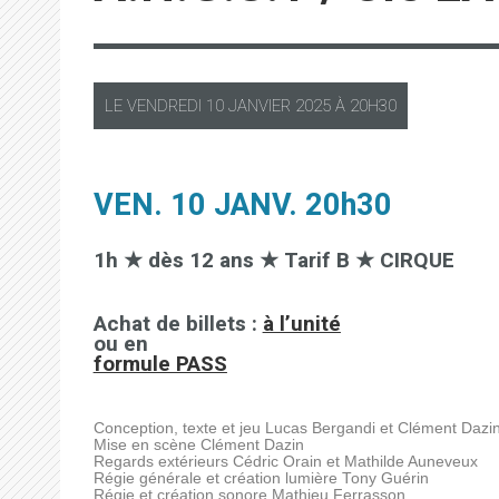
LE
VENDREDI
10 JANVIER 2025 À
20H30
VEN. 10 JANV. 20h30
1h ★ dès 12 ans ★ Tarif B ★ CIRQUE
Achat de billets :
à l’unité
ou en
formule PASS
Conception, texte et jeu Lucas Bergandi et Clément Dazi
Mise en scène Clément Dazin
Regards extérieurs Cédric Orain et Mathilde Auneveux
Régie générale et création lumière Tony Guérin
Régie et création sonore Mathieu Ferrasson